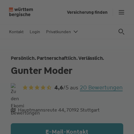
Z
Versicherung finden
u
m
In
Kontakt
Login
Privatkunden
h
al
t
Persönlich. Partnerschaftlich. Verlässlich.
s
p
Gunter Moder
ri
n
20 Bewertungen
4,6
/5
aus
g
e
n
Hauptmannsreute 44, 70192 Stuttgart
aliqua culpa cillum ullamco
E-Mail-Kontakt