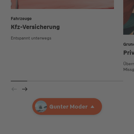
Fahrzeuge
Kfz-Versicherung
Entspannt unterwegs
Grun
Pri
Übern
Missg
Ihre Agentur
Gunter Moder
Gunter Moder