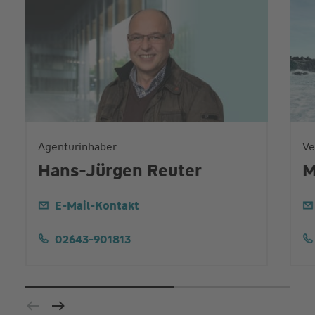
Agenturinhaber
Ve
Hans-Jürgen Reuter
M
E-Mail-Kontakt
02643-901813