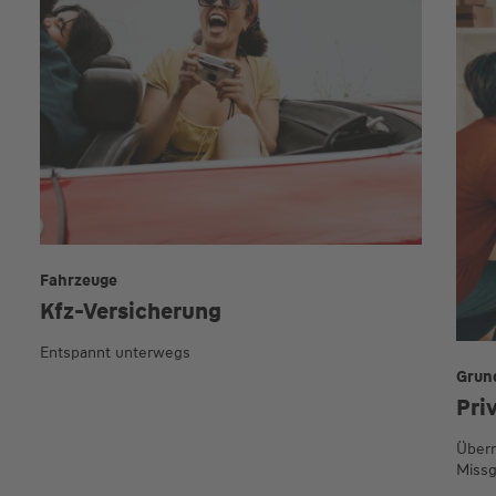
Fahrzeuge
Kfz-Versicherung
Entspannt unterwegs
Grun
Pri
Übern
Missg