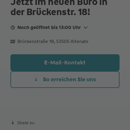
Jetzt im neuen Büro in
der Brückenstr. 18!
Noch geöffnet bis 13:00 Uhr
Mo.
09:00 - 13:00
Brückenstraße 18, 53505 Altenahr
Di.
09:00 - 13:00
Mi.
09:00 - 13:00
E-Mail-Kontakt
Do. Heute
09:00 - 13:00
14:00 - 18:00
Fr.
09:00 - 13:00
So erreichen Sie uns
und nach telefonischer Vereinbarung
Direkt zu: