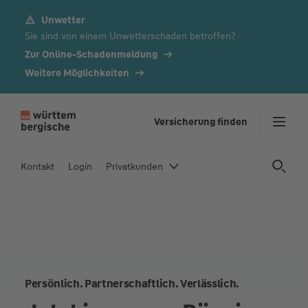
Unwetter
Z
Sie sind von einem Unwetterschaden betroffen?
u
m
Zur Online-Schadenmeldung
In
Weitere Möglichkeiten
h
al
t
Versicherung finden
s
p
Kontakt
Login
Privatkunden
ri
n
g
e
n
Persönlich. Partnerschaftlich. Verlässlich.