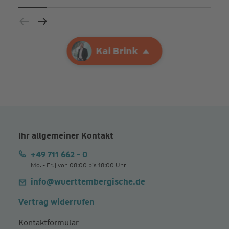
Ihre Agentur
Kai Brink
Kai Brink
Ihr allgemeiner Kontakt
+49 711 662 - 0
Mo. - Fr. | von 08:00 bis 18:00 Uhr
info@wuerttembergische.de
Vertrag widerrufen
Kontaktformular