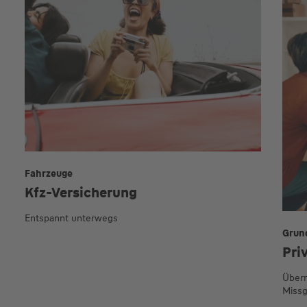
Fahrzeuge
Kfz-Versicherung
Entspannt unterwegs
Grun
Pri
Übern
Missg