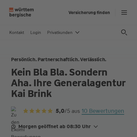
Z
Versicherung finden
u
m
In
Kontakt
Login
Privatkunden
h
al
t
Persönlich. Partnerschaftlich. Verlässlich.
s
p
Kein Bla Bla. Sondern
ri
Aha. Ihre Generalagentur
n
g
Kai Brink
e
n
10 Bewertungen
5,0
/5
aus
Morgen geöffnet ab 08:30 Uhr