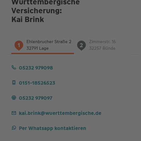
Württembergische
Versicherung:
Kai Brink
Liste
Ehlenbrucher Straße 2
Zimmerstr. 16
1
2
der
32791 Lage
32257 Bünde
Adressen
05232 979098
0151-18526523
05232 979097
kai.brink@wuerttembergische.de
Per Whatsapp kontaktieren