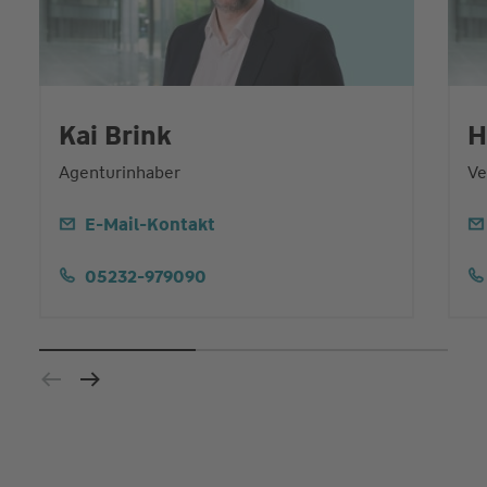
Kai Brink
H
Agenturinhaber
Ve
E-Mail-Kontakt
05232-979090