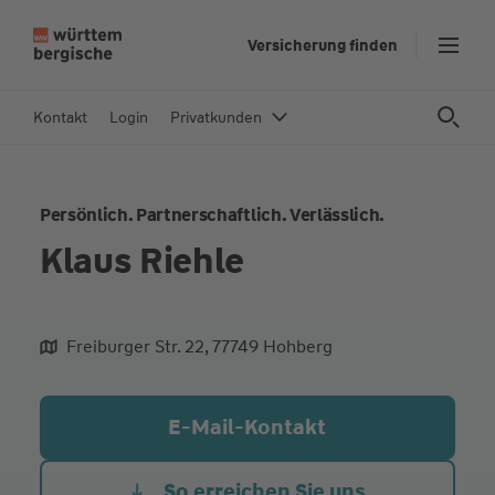
Z
Versicherung finden
u
m
In
Kontakt
Login
Privatkunden
h
al
t
Persönlich. Partnerschaftlich. Verlässlich.
s
p
Klaus Riehle
ri
n
g
Freiburger Str. 22, 77749 Hohberg
e
aliqua culpa cillum ullamco
n
E-Mail-Kontakt
So erreichen Sie uns