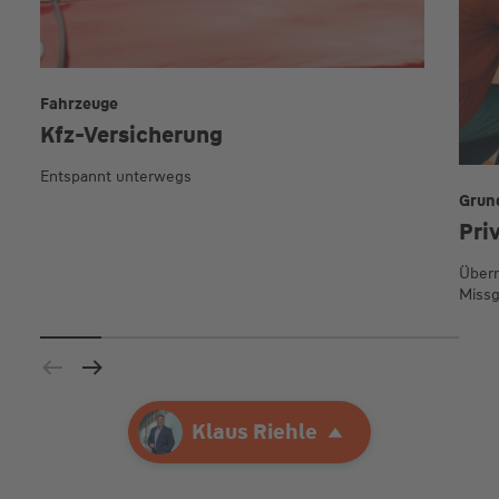
Fahrzeuge
Kfz-Versicherung
Entspannt unterwegs
Grun
Pri
Übern
Missg
Ihre Agentur
Klaus Riehle
Klaus Riehle