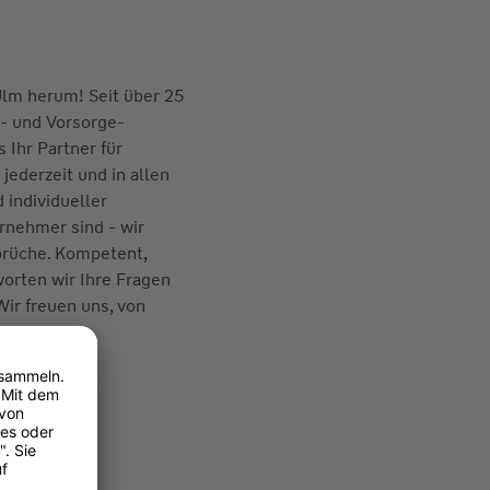
Ulm herum! Seit über 25
s- und Vorsorge-
 Ihr Partner für
jederzeit und in allen
d individueller
ernehmer sind - wir
prüche. Kompetent,
worten wir Ihre Fragen
Wir freuen uns, von