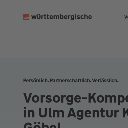
Z
u
V
m
In
h
al
t
s
p
ri
n
Persönlich. Partnerschaftlich. Verlässlich.
g
e
Vorsorge-Komp
n
in Ulm Agentur 
Göbel