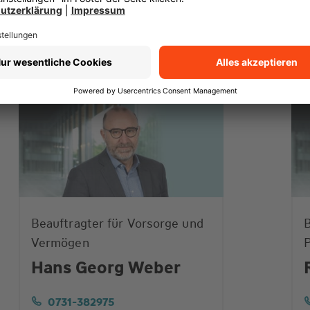
Beauftragter für Vorsorge und
B
Vermögen
P
Hans Georg Weber
0731-382975