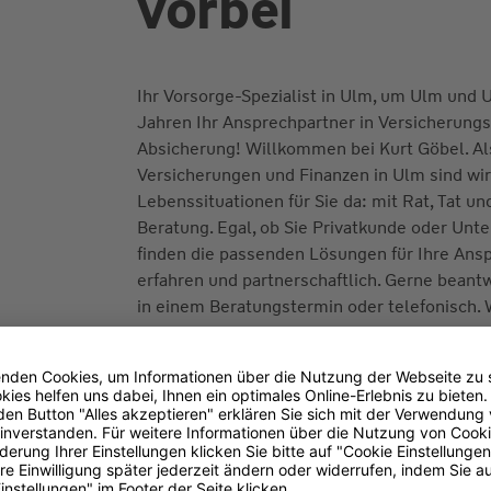
vorbei
Ihr Vorsorge-Spezialist in Ulm, um Ulm und 
Jahren Ihr Ansprechpartner in Versicherung
Absicherung! Willkommen bei Kurt Göbel. Als
Versicherungen und Finanzen in Ulm sind wir 
Lebenssituationen für Sie da: mit Rat, Tat un
Beratung. Egal, ob Sie Privatkunde oder Unt
finden die passenden Lösungen für Ihre Ans
erfahren und partnerschaftlich. Gerne beant
in einem Beratungstermin oder telefonisch. 
Ihnen zu hören.
Transparenz-Kodex
(PDF 93 kB)