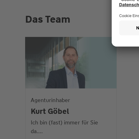
Das Team
Agenturinhaber
Kurt Göbel
Ich bin (fast) immer für Sie
da....