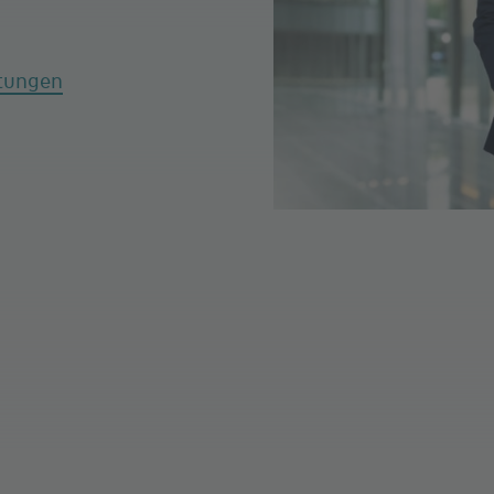
tungen
7:30
7:30
ulären