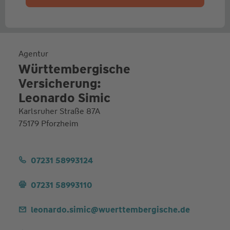
Agentur
Württembergische
Versicherung:
Leonardo Simic
Karlsruher Straße 87A
75179 Pforzheim
07231 58993124
07231 58993110
leonardo.simic@wuerttembergische.de