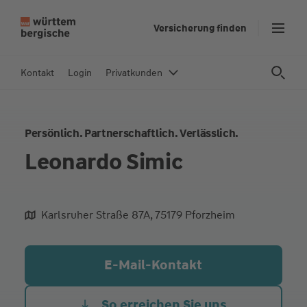
Z
Versicherung finden
u
m
In
Kontakt
Login
Privatkunden
h
al
t
Persönlich. Partnerschaftlich. Verlässlich.
s
p
Leonardo Simic
ri
n
g
Karlsruher Straße 87A, 75179 Pforzheim
e
aliqua culpa cillum ullamco
n
E-Mail-Kontakt
So erreichen Sie uns