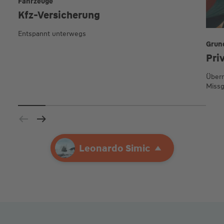
Fahrzeuge
Kfz-Versicherung
Entspannt unterwegs
Grun
Pri
Übern
Missg
Ihre Agentur
Leonardo Simic
Leonardo Simic