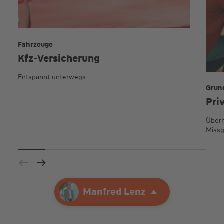
Fahrzeuge
Kfz-Versicherung
Entspannt unterwegs
Grun
Pri
Übern
Missg
Ihre Agentur
Manfred Lenz
Manfred Lenz