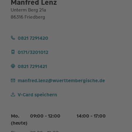
Manfred Lenz
Unterm Berg 21a
86316 Friedberg
0821 7291420
0171/3201012
0821 7291421
manfred.lenz@wuerttembergische.de
V-Card speichern
Mo.
09:00 - 12:00
14:00 - 17:00
(heute)