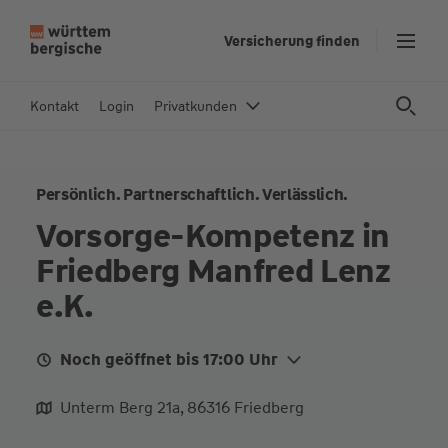
Z
Versicherung finden
u
m
In
Kontakt
Login
Privatkunden
h
al
t
Persönlich. Partnerschaftlich. Verlässlich.
s
p
Vorsorge-Kompetenz in
ri
Friedberg Manfred Lenz
n
g
e.K.
e
n
Noch geöffnet bis 17:00 Uhr
Mo. Heute
09:00 - 12:00
14:00 - 17:00
Unterm Berg 21a, 86316 Friedberg
Di.
09:00 - 12:00