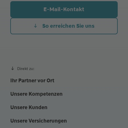
Mi.
09:00 - 12:00
E-Mail-Kontakt
Do.
09:00 - 12:00
14:00 - 17:00
Fr.
09:00 - 15:00
So erreichen Sie uns
Beratung auch nach persönlicher Vereinbarung
Direkt zu:
Ihr Partner vor Ort
Unsere Kompetenzen
Unsere Kunden
Unsere Versicherungen