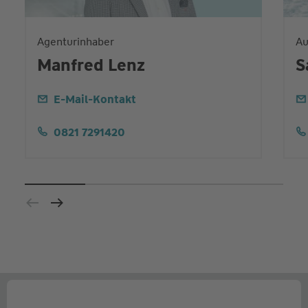
Agenturinhaber
Au
Manfred Lenz
S
E-Mail-Kontakt
0821 7291420