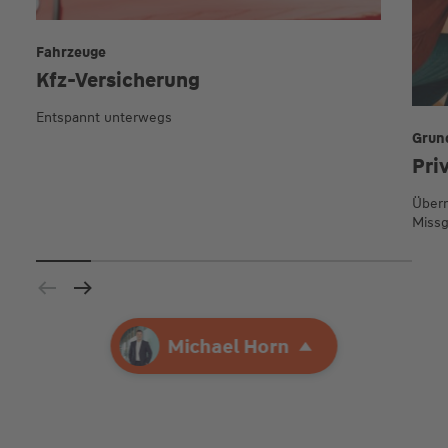
Fahrzeuge
Kfz-Versicherung
Entspannt unterwegs
Grun
Pri
Übern
Missg
Ihre Agentur
Michael Horn
Michael Horn