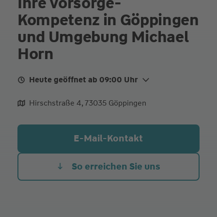
Ihre Vorsorge-
Kompetenz in Göppingen
und Umgebung Michael
Horn
Heute geöffnet ab 09:00 Uhr
Mo.
09:00 - 12:00
14:00 - 17:00
Hirschstraße 4, 73035 Göppingen
Di.
09:00 - 12:00
14:00 - 17:00
Mi.
09:00 - 12:00
E-Mail-Kontakt
Do. Heute
09:00 - 12:00
14:00 - 17:00
Fr.
09:00 - 12:00
So erreichen Sie uns
Mittwoch- und Freitagnachmittag Beratung auch
nach persönlicher Vereinbarung