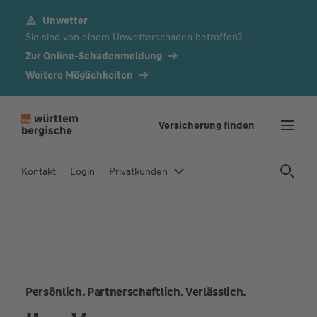
Unwetter
Z
Sie sind von einem Unwetterschaden betroffen?
u
m
Zur Online-Schadenmeldung
In
Weitere Möglichkeiten
h
al
t
Versicherung finden
s
p
Kontakt
Login
Privatkunden
ri
n
g
e
n
Persönlich. Partnerschaftlich. Verlässlich.