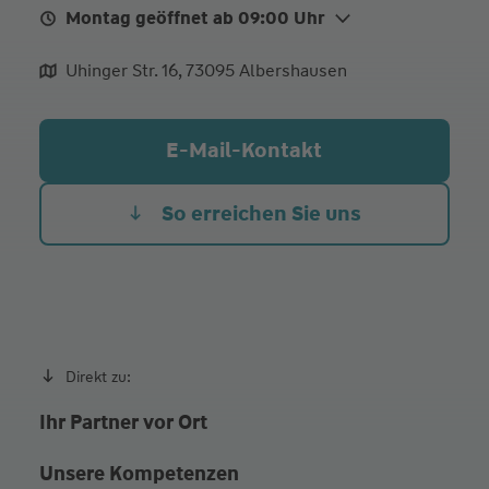
Montag geöffnet ab 09:00 Uhr
Mo.
09:00 - 12:00
15:00 - 17:30
Uhinger Str. 16, 73095 Albershausen
Di.
09:00 - 12:00
15:00 - 17:30
Mi.
09:00 - 12:00
E-Mail-Kontakt
Do.
09:00 - 12:00
15:00 - 17:30
Fr.
09:00 - 12:00
So erreichen Sie uns
Beratung auch nach persönlicher Vereinbarung
Direkt zu:
Ihr Partner vor Ort
Unsere Kompetenzen