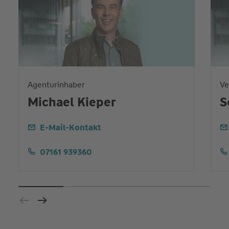
Agenturinhaber
Ve
Michael Kieper
S
E-Mail-Kontakt
07161 939360