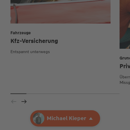
Fahrzeuge
Kfz-Versicherung
Entspannt unterwegs
Grun
Pri
Übern
Missg
Ihre Agentur
Michael Kieper
Michael Kieper