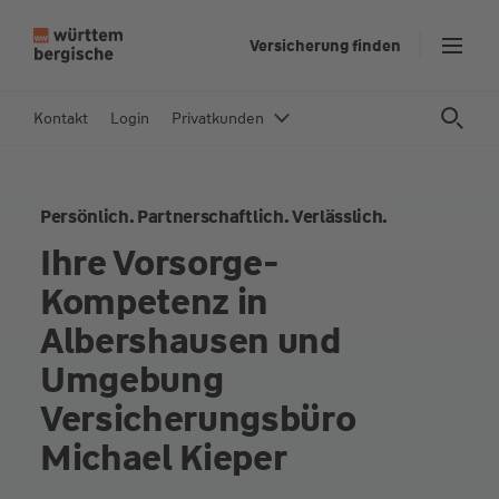
Z
Versicherung finden
u
m
In
Kontakt
Login
Privatkunden
h
al
t
Persönlich. Partnerschaftlich. Verlässlich.
s
p
Ihre Vorsorge-
ri
Kompetenz in
n
g
Albershausen und
e
Umgebung
n
Versicherungsbüro
Michael Kieper