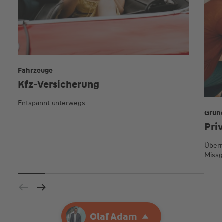
Fahrzeuge
Kfz-Versicherung
Entspannt unterwegs
Grun
Pri
Übern
Missg
Ihre Agentur
Olaf Adam
Olaf Adam