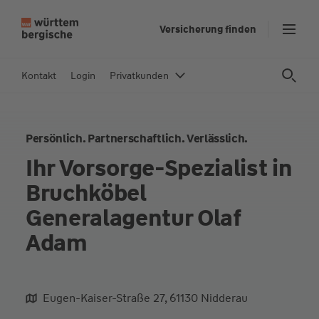
Z
Versicherung finden
u
m
In
Kontakt
Login
Privatkunden
h
al
t
Persönlich. Partnerschaftlich. Verlässlich.
s
p
Ihr Vorsorge-Spezialist in
ri
Bruchköbel
n
g
Generalagentur Olaf
e
Adam
n
Eugen-Kaiser-Straße 27, 61130 Nidderau
aliqua culpa cillum ullamco