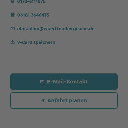
0172-6111875
06181 3646475
olaf.adam@wuerttembergische.de
V-Card speichern
E-Mail-Kontakt
Anfahrt planen