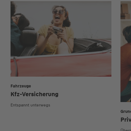
Fahrzeuge
Kfz-Versicherung
Entspannt unterwegs
Grun
Pri
Übern