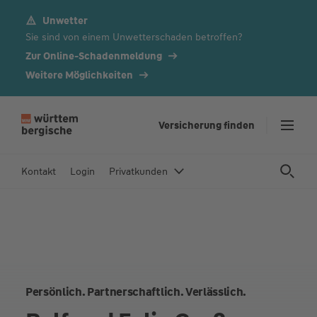
Unwetter
Z
Sie sind von einem Unwetterschaden betroffen?
u
m
Zur Online-Schadenmeldung
In
Weitere Möglichkeiten
h
al
t
Versicherung finden
s
p
Kontakt
Login
Privatkunden
ri
n
g
e
n
Persönlich. Partnerschaftlich. Verlässlich.