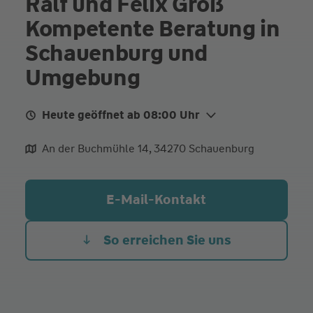
Ralf und Felix Groß
Kompetente Beratung in
Schauenburg und
Umgebung
Heute geöffnet ab 08:00 Uhr
Mo.
08:00 - 11:00
An der Buchmühle 14, 34270 Schauenburg
Di.
08:00 - 11:00
Mi.
08:00 - 11:00
E-Mail-Kontakt
Do.
08:00 - 11:00
Fr. Heute
08:00 - 11:00
So erreichen Sie uns
Termine nach telefonischer Vereinbarung