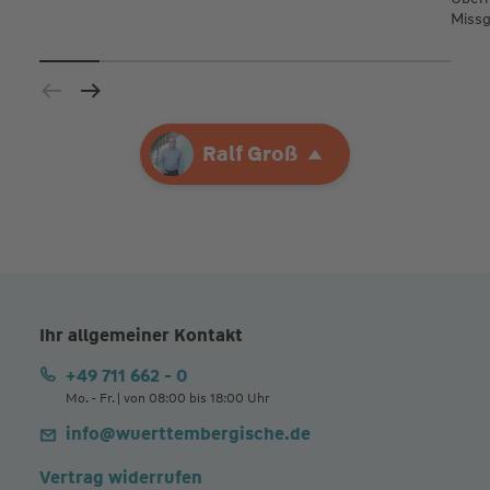
Missg
Ihre Agentur
Ralf Groß
Ralf Groß
Ihr allgemeiner Kontakt
+49 711 662 - 0
Mo. - Fr. | von 08:00 bis 18:00 Uhr
info@wuerttembergische.de
Vertrag widerrufen