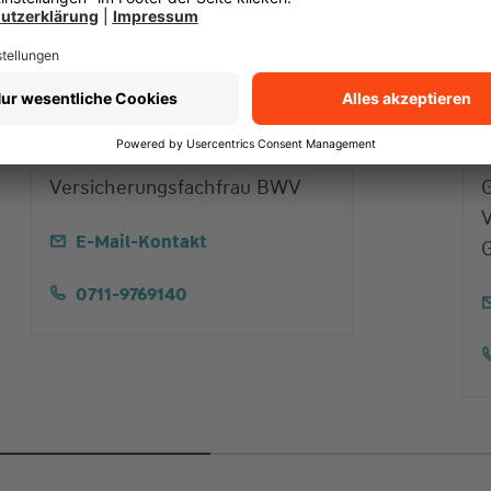
Vertriebsassistentin
Brigitte Staudenmaier
Versicherungsfachfrau BWV
V
E-Mail-Kontakt
0711-9769140