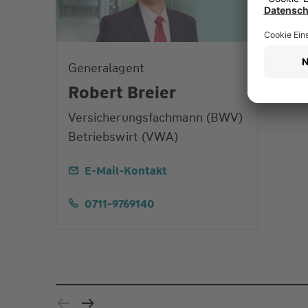
Generalagent
Robert Breier
Versicherungsfachmann (BWV)
Betriebswirt (VWA)
E-Mail-Kontakt
0711-9769140