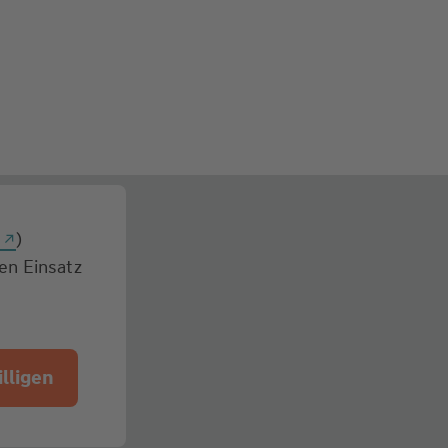
g
)
den Einsatz
lligen