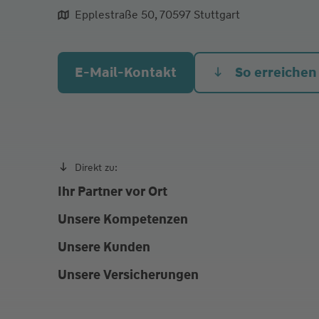
Mo.
09:00 - 12:00
14:00 - 17:00
Epplestraße 50, 70597 Stuttgart
Di.
09:00 - 12:00
14:00 - 17:00
Mi.
09:00 - 12:00
E-Mail-Kontakt
So erreichen
Do.
09:00 - 12:00
14:00 - 17:00
Direkt zu:
Ihr Partner vor Ort
Unsere Kompetenzen
Unsere Kunden
Unsere Versicherungen