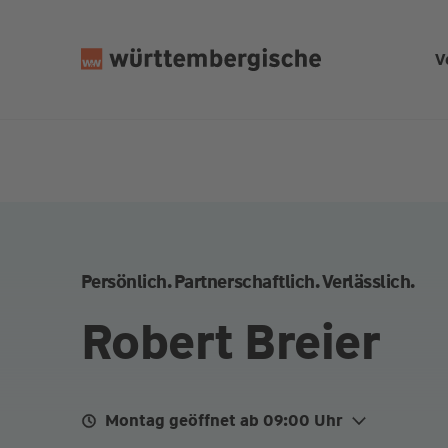
Z
u
V
m
In
h
al
t
s
p
ri
n
Persönlich. Partnerschaftlich. Verlässlich.
g
e
Robert Breier
n
Montag geöffnet ab 09:00 Uhr