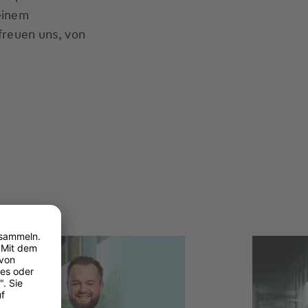
einem
freuen uns, von