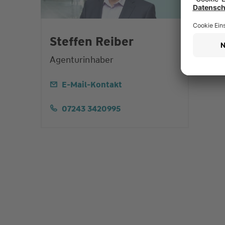
Steffen Reiber
Agenturinhaber
E-Mail-Kontakt
07243 3420995