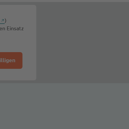
g
)
den Einsatz
lligen