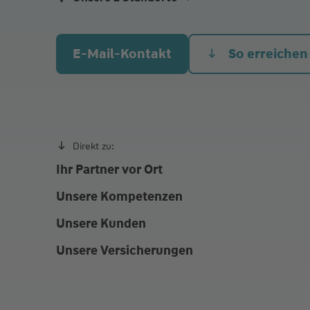
aliqua culpa cillum ullamco
Friedenstraße 54, 76337 Waldbronn
E-Mail-Kontakt
So erreichen
Finkenweg 3, 75334 Straubenhardt
Direkt zu:
Ihr Partner vor Ort
Unsere Kompetenzen
Unsere Kunden
Unsere Versicherungen