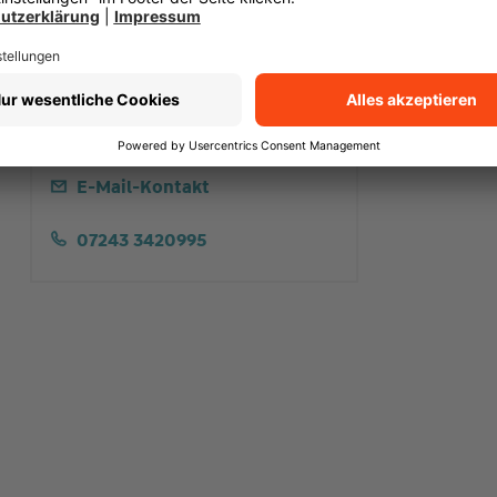
Claudia Schall
Vertriebsassistentin
E-Mail-Kontakt
07243 3420995