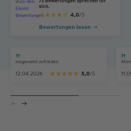
73 Bewertungen sprechen für
sich.
4,0
/5
Bewertungen lesen
Insgesamt zufrieden
Alle
12.04.2026
5,0
/5
11.