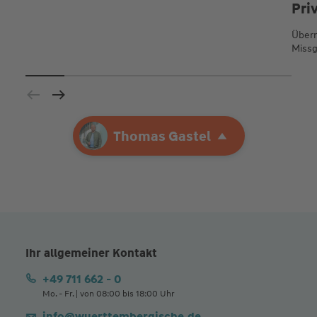
Pri
Übern
Missg
Ihre Agentur
Thomas Gastel
Thomas Gastel
Ihr allgemeiner Kontakt
+49 711 662 - 0
Mo. - Fr. | von 08:00 bis 18:00 Uhr
info@wuerttembergische.de