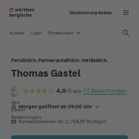
Z
Versicherung finden
u
m
In
Kontakt
Login
Privatkunden
h
al
t
Persönlich. Partnerschaftlich. Verlässlich.
s
p
Thomas Gastel
ri
n
73 Bewertungen
4,0
/5
aus
g
e
n
Morgen geöffnet ab 09:00 Uhr
Mo.
09:00 - 12:00
14:30 - 17:30
Kornwestheimer Str. 2, 70439 Stuttgart
Di.
09:00 - 12:00
14:30 - 17:30