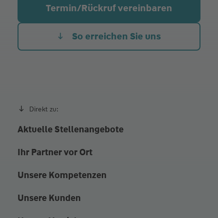
Mi.
09:00 - 12:00
Termin/Rückruf vereinbaren
Do.
09:00 - 12:00
14:30 - 17:30
Fr.
09:00 - 12:00
So erreichen Sie uns
Bitte um vorherige Terminvereinbarung!
Direkt zu:
Aktuelle Stellenangebote
Ihr Partner vor Ort
Unsere Kompetenzen
Unsere Kunden