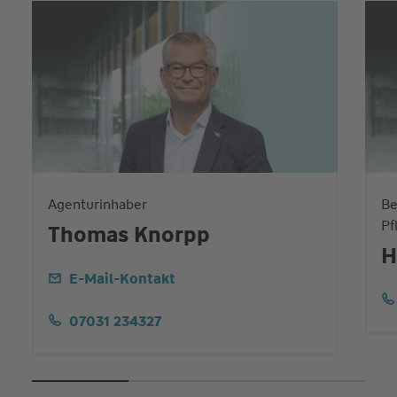
Agenturinhaber
Be
Pf
Thomas Knorpp
H
E-Mail-Kontakt
07031 234327