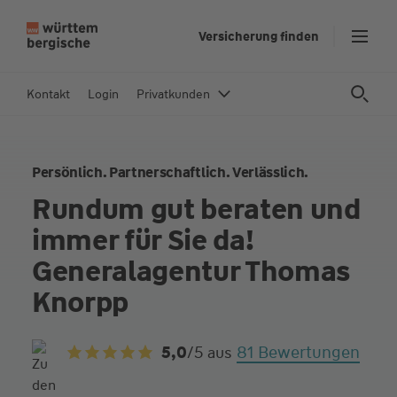
Z
Versicherung finden
u
m
In
Kontakt
Login
Privatkunden
h
al
t
Persönlich. Partnerschaftlich. Verlässlich.
s
p
Rundum gut beraten und
ri
immer für Sie da!
n
g
Generalagentur Thomas
e
Knorpp
n
81 Bewertungen
5,0
/5
aus