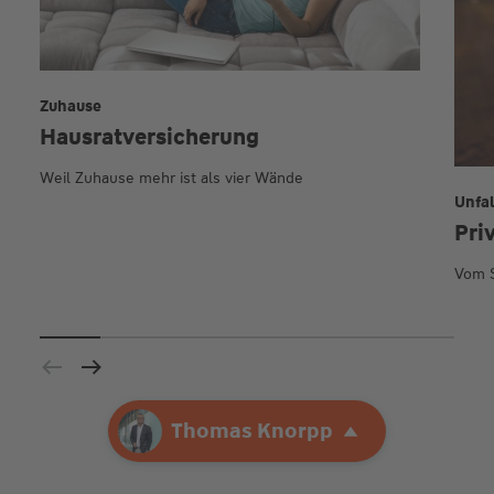
Zuhause
Hausrat­versicherung
Weil Zuhause mehr ist als vier Wände
Unfal
Pri
Vom S
Ihre Agentur
Thomas Knorpp
Thomas Knorpp