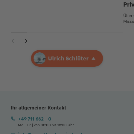
Pri
Übern
Missg
Ihre Agentur
Ulrich Schlüter
Ulrich Schlüter
Ihr allgemeiner Kontakt
+49 711 662 - 0
Mo. - Fr. | von 08:00 bis 18:00 Uhr