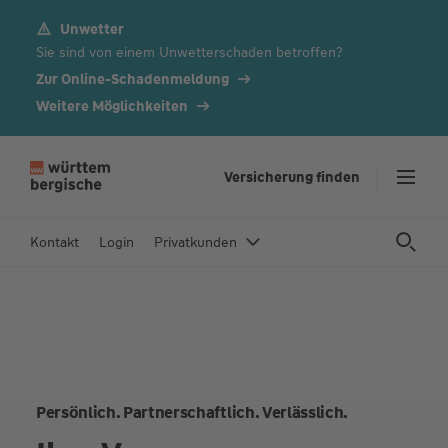
Unwetter
Z
Sie sind von einem Unwetterschaden betroffen?
u
m
Zur Online-Schadenmeldung
In
Weitere Möglichkeiten
h
al
t
Versicherung finden
s
p
Kontakt
Login
Privatkunden
ri
n
g
e
n
Persönlich. Partnerschaftlich. Verlässlich.