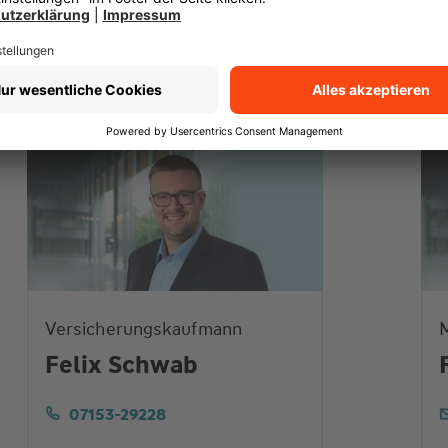
Versicherungskaufmann
M
Felix Schwab
07153-29228