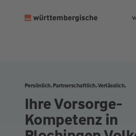
Z
u
V
m
In
h
al
t
s
p
ri
n
Persönlich. Partnerschaftlich. Verlässlich.
g
e
Ihre Vorsorge-
n
Kompetenz in
Plochingen Volk