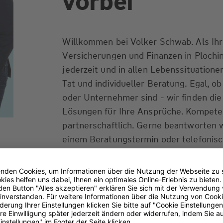
vorbei
Willkommen bei Volker Schwab. Als Ihr
Versicherungen und Finanzen in Plochin
jederzeit und in allen Lebenssituationen
Tat und individueller Beratung. Egal, o
oder Unternehmer sind - wir finden di
Lösungen für Ihre Ansprüche. Kompeten
partnerschaftlich. Gerne beantworten w
einem Beratungstermin oder telefonisch
von Ihnen zu hören.
Transparenz-Kodex
(PDF 93 kB)