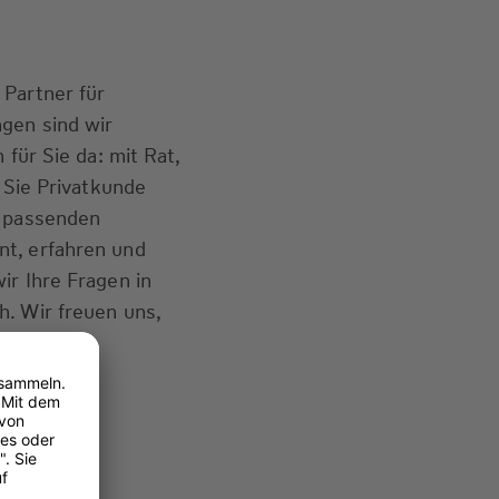
 Partner für
gen sind wir
 für Sie da: mit Rat,
b Sie Privatkunde
e passenden
t, erfahren und
ir Ihre Fragen in
. Wir freuen uns,