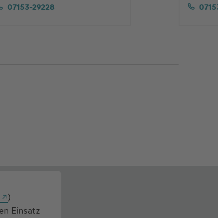
07153-29228
0715
g
)
den Einsatz