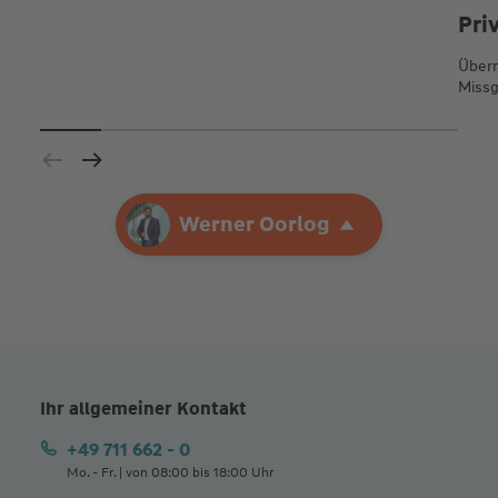
Pri
Übern
Missg
Ihre Agentur
Werner Oorlog
Werner Oorlog
Ihr allgemeiner Kontakt
+49 711 662 - 0
Mo. - Fr. | von 08:00 bis 18:00 Uhr