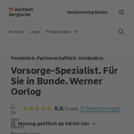
Z
Versicherung finden
u
m
In
Kontakt
Login
Privatkunden
h
al
t
Persönlich. Partnerschaftlich. Verlässlich.
s
p
Vorsorge-Spezialist. Für
ri
Sie in Bunde. Werner
n
g
Oorlog
e
n
71 Bewertungen
5,0
/5
aus
Montag geöffnet ab 08:00 Uhr