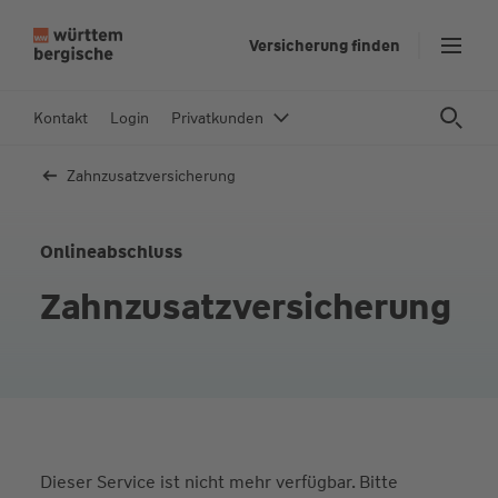
Z
Versicherung finden
u
m
In
Kontakt
Login
Privatkunden
h
al
Zahnzusatzversicherung
t
s
p
Onlineabschluss
ri
Zahnzusatzversicherung
n
g
e
n
Dieser Service ist nicht mehr verfügbar. Bitte