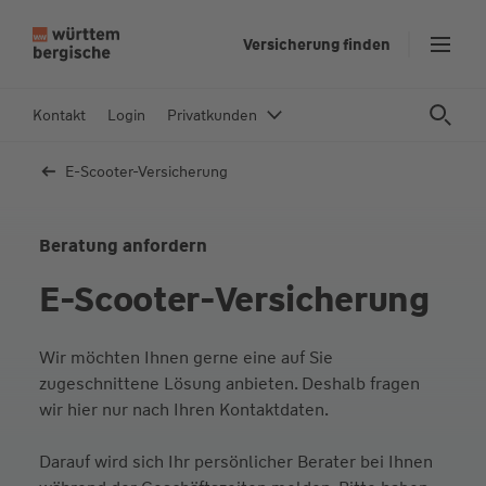
Z
Versicherung finden
u
m
In
Kontakt
Login
Privatkunden
h
al
E-Scooter-Versicherung
t
s
p
Beratung anfordern
ri
E-Scooter-Versicherung
n
g
e
Wir möchten Ihnen gerne eine auf Sie
n
zugeschnittene Lösung anbieten. Deshalb fragen
wir hier nur nach Ihren Kontaktdaten.
Darauf wird sich Ihr persönlicher Berater bei Ihnen