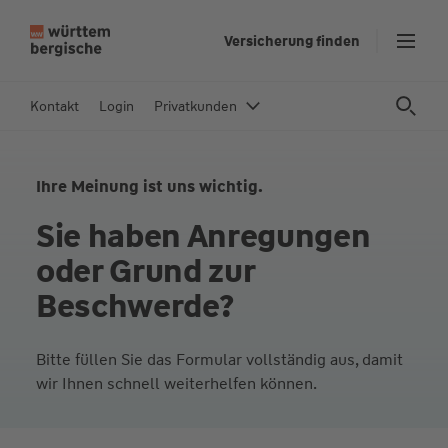
Z
Versicherung finden
u
m
In
Kontakt
Login
Privatkunden
h
al
t
Ihre Meinung ist uns wichtig.
s
p
Sie haben Anregungen
ri
oder Grund zur
n
g
Beschwerde?
e
n
Bitte füllen Sie das Formular vollständig aus, damit
wir Ihnen schnell weiterhelfen können.