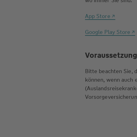
wo immer Sie sind:
App Store
Google Play Store
Voraussetzung
Bitte beachten Sie,
können, wenn auch e
(Auslandsreise­krank
Vorsorge­versicherun