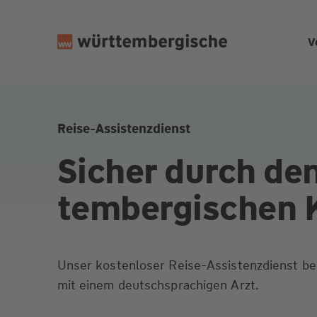
Z
u
V
m
In
h
al
t
Reise-Assistenzdienst
s
Sicher durch de
p
ri
n
tember­gischen 
g
e
n
Unser kostenloser Reise-Assistenzdienst ber
mit einem deutschsprachigen Arzt.