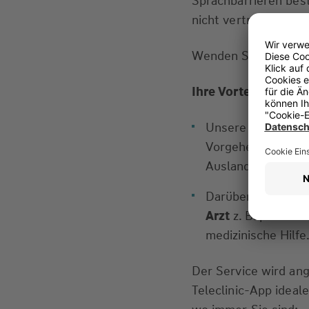
Sprachbarrieren bes
nicht vertraut ist?
Wenden Sie sich ein
Ihre Vorteile:
Unsere Experten be
Vorgehen und
ver
Ausland.
Darüber hinaus kö
Arzt
z. B. per
Vide
medizinische Hilfe
Der Service wird an
Teleclinic-App ideale