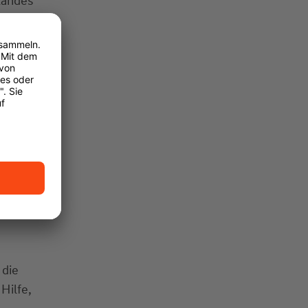
Landes
haus
im
chigen
 die
Hilfe,