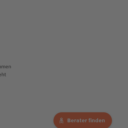
ehmen
eht
Berater finden