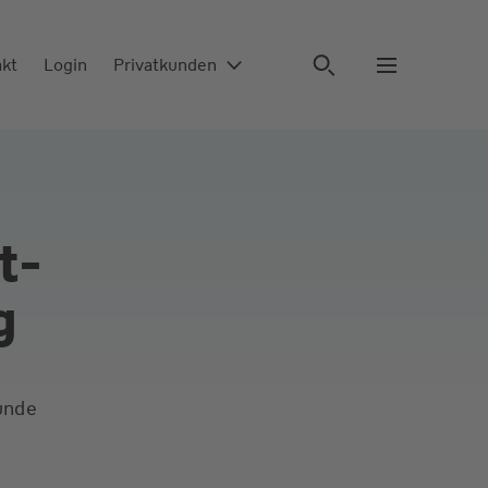
akt
Login
Privatkunden
t­
g
unde