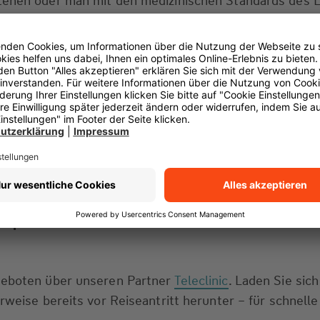
tehen oder man mit den medizinischen Standards des 
fach an unseren kostenlosen Reise-Assistenzdienst.
raten Sie - je nach Krankheitsbild - über das optimale
mitteln Ihnen bei Bedarf einen Arzt oder ein Kranken
nnen Sie sich per
Telemedizin
von einem
deutschspra
osprechstunde
beraten lassen und erhalten schnelle
.
geboten über unseren Partner
Teleclinic
. Laden Sie sich
rweise bereits vor Reiseantritt herunter – für schnelle 