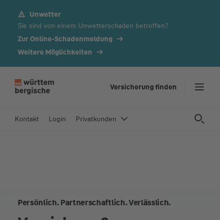
Unwetter
Z
Sie sind von einem Unwetterschaden betroffen?
u
m
Zur Online-Schadenmeldung
In
Weitere Möglichkeiten
h
al
t
Versicherung finden
s
p
Kontakt
Login
Privatkunden
ri
n
g
e
n
Persönlich. Partnerschaftlich. Verlässlich.