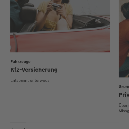
Fahrzeuge
Kfz-Versicherung
Entspannt unterwegs
Grun
Pri
Übern
Missg