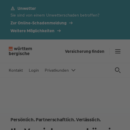
Unwetter
Z
Sie sind von einem Unwetterschaden betroffen?
u
m
Zur Online-Schadenmeldung
In
Weitere Möglichkeiten
h
al
t
Versicherung finden
s
p
Kontakt
Login
Privatkunden
ri
n
g
e
n
Persönlich. Partnerschaftlich. Verlässlich.