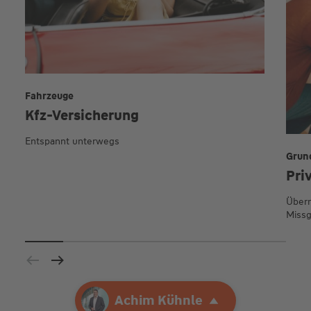
Fahrzeuge
Kfz-Versicherung
Entspannt unterwegs
Grun
Pri
Übern
Missg
Ihre Agentur
Achim Kühnle
Achim Kühnle