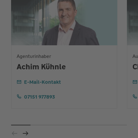
Agenturinhaber
Au
Achim Kühnle
C
E-Mail-Kontakt
07151 977893