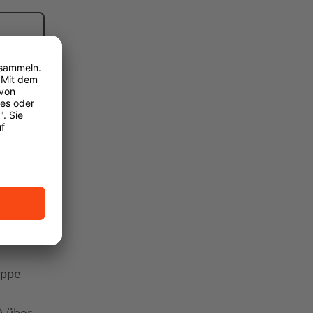
uppe
) über