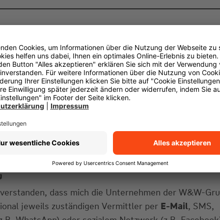
g
einverstanden, dass mich die Unternehmen der W&W-Gr
gional jeweils zuständigen Vermittler per
E-Mail
, SMS,
z.B. WhatsApp) oder sozialem Netzwerk (z.B. Facebook