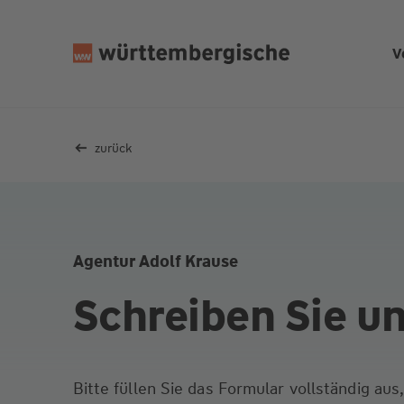
Z
u
V
m
In
h
al
zurück
t
s
p
ri
n
Agentur Adolf Krause
g
e
Schreiben Sie u
n
Bitte füllen Sie das Formular vollständig au