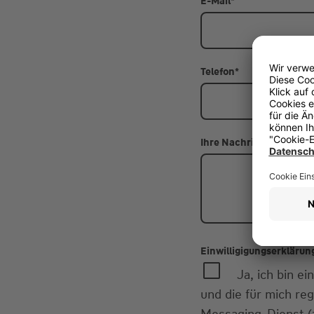
E-Mail
*
Telefon
*
Ihre Nachricht
Einwilligigungserklärun
Ja, ich bin 
und die für mich re
Messaging-Dienst (