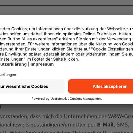
g
einverstanden, dass mich die Unternehmen der W&W-Gr
gional jeweils zuständigen Vermittler per
E-Mail
, SMS,
z.B. WhatsApp) oder sozialem Netzwerk (z.B. Facebook