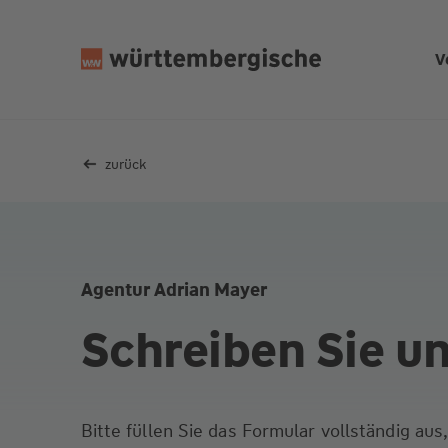
Z
u
V
m
In
h
al
zurück
t
s
p
ri
n
Agentur Adrian Mayer
g
e
Schreiben Sie u
n
Bitte füllen Sie das Formular vollständig au