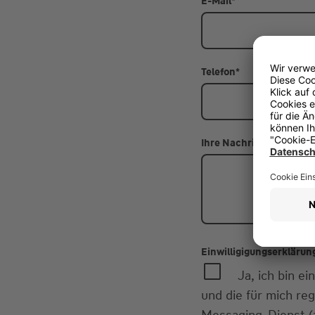
E-Mail
*
Telefon
*
Ihre Nachricht
Einwilligigungserklärun
Ja, ich bin 
und die für mich re
Messaging-Dienst (