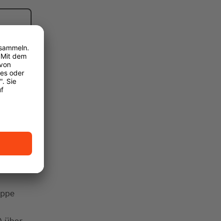
uppe
) über