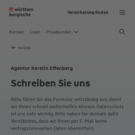
Z
Versicherung finden
u
m
In
Kontakt
Login
Privatkunden
h
al
zurück
t
s
p
Agentur Kerstin Effenberg
ri
Schreiben Sie uns
n
g
e
Bitte füllen Sie das Formular vollständig aus, damit
n
wir Ihnen schnell weiterhelfen können. Datenschutz
ist uns sehr wichtig. Bitte haben Sie deshalb dafür
Verständnis, dass wir Ihnen per E-Mail keine
vertragsrelevanten Daten übermitteln.