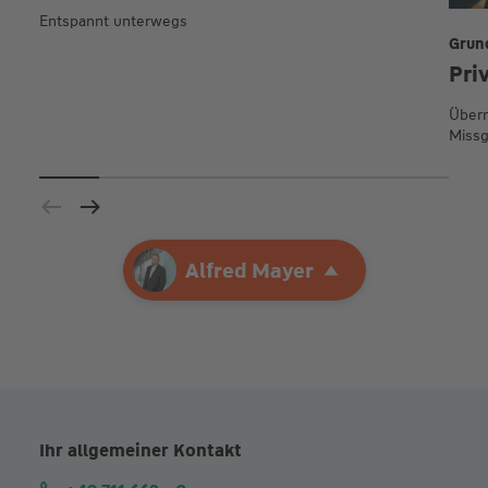
Entspannt unterwegs
Grun
Pri
Übern
Missg
Ihre Agentur
Alfred Mayer
Alfred Mayer
Ihr allgemeiner Kontakt