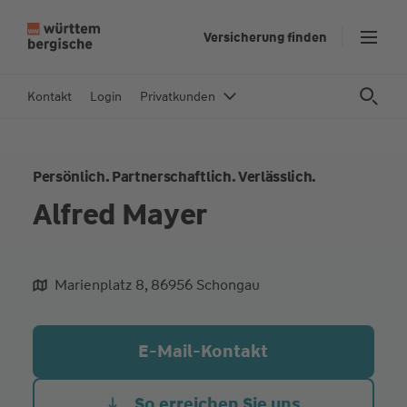
Z
Versicherung finden
u
m
In
Kontakt
Login
Privatkunden
h
al
t
Persönlich. Partnerschaftlich. Verlässlich.
s
p
Alfred Mayer
ri
n
g
Marienplatz 8, 86956 Schongau
e
aliqua culpa cillum ullamco
n
E-Mail-Kontakt
So erreichen Sie uns