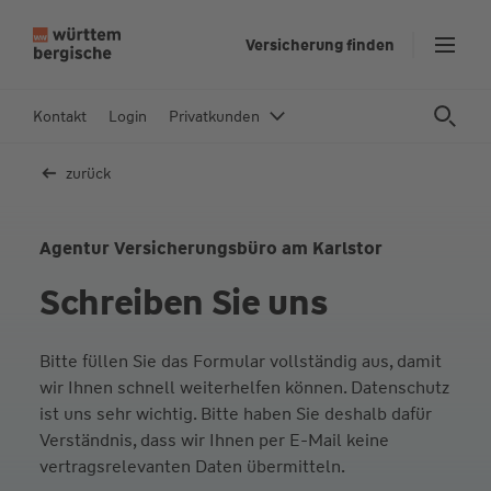
Z
Versicherung finden
u
m
In
Kontakt
Login
Privatkunden
h
al
zurück
t
s
p
Agentur Versicherungsbüro am Karlstor
ri
Schreiben Sie uns
n
g
e
Bitte füllen Sie das Formular vollständig aus, damit
n
wir Ihnen schnell weiterhelfen können. Datenschutz
ist uns sehr wichtig. Bitte haben Sie deshalb dafür
Verständnis, dass wir Ihnen per E-Mail keine
vertragsrelevanten Daten übermitteln.