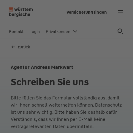
Z
Versicherung finden
u
m
In
Kontakt
Login
Privatkunden
h
al
zurück
t
s
p
Agentur Andreas Markwart
ri
Schreiben Sie uns
n
g
e
Bitte füllen Sie das Formular vollständig aus, damit
n
wir Ihnen schnell weiterhelfen können. Datenschutz
ist uns sehr wichtig. Bitte haben Sie deshalb dafür
Verständnis, dass wir Ihnen per E-Mail keine
vertragsrelevanten Daten übermitteln.