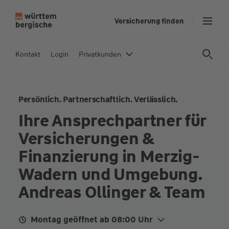
Z
Versicherung finden
u
m
In
Kontakt
Login
Privatkunden
h
al
t
Persönlich. Partnerschaftlich. Verlässlich.
s
p
Ihre Ansprechpartner für
ri
Versicherungen &
n
g
Finanzierung in Merzig-
e
Wadern und Umgebung.
n
Andreas Ollinger & Team
Montag geöffnet ab 08:00 Uhr