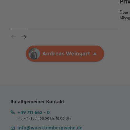
Pri
Übern
Missg
Ihre Agentur
Andreas Weingart
Andreas Weingart
Ihr allgemeiner Kontakt
+49 711 662 - 0
Mo. - Fr. | von 08:00 bis 18:00 Uhr
info@wuerttembergische.de