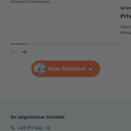
Entspannt unterwegs
Grun
Pri
Übern
Missg
Ihre Agentur
Anja Fleischer
Anja Fleischer
Ihr allgemeiner Kontakt
+49 711 662 - 0