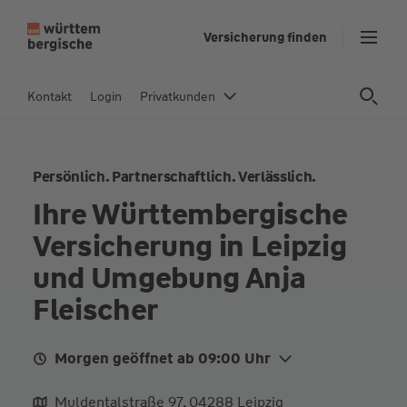
Z
Versicherung finden
u
m
In
Kontakt
Login
Privatkunden
h
al
t
Persönlich. Partnerschaftlich. Verlässlich.
s
p
Ihre Württembergische
ri
Versicherung in Leipzig
n
g
und Umgebung Anja
e
Fleischer
n
Morgen geöffnet ab 09:00 Uhr
Mo. Heute
09:00 - 14:00
Muldentalstraße 97, 04288 Leipzig