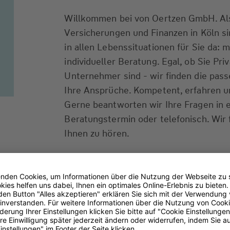
Willkommen bei von Oertzen GmbH. Als 
Versicherungen und Finanzen in Köln si
in allen Lebenssituationen für Sie da: m
individueller Beratung. Egal, ob Sie Pr
Unternehmer sind - wir finden die pas
Ihre Ansprüche. Kompetent, erfahren un
Gerne beantworten wir Ihre Fragen in 
Beratungstermin oder telefonisch. Wir 
Ihnen zu hören.
Transparenz-Kodex
(PDF 93 kB)