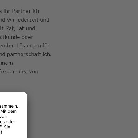
Ihr Partner für
nd wir jederzeit und
it Rat, Tat und
ivatkunde oder
senden Lösungen für
d partnerschaftlich.
einem
freuen uns, von