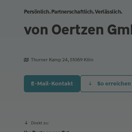
Persönlich. Partnerschaftlich. Verlässlich.
von Oertzen G
Thurner Kamp 24, 51069 Köln
aliqua culpa cillum ullamco
E-Mail-Kontakt
So erreichen
Direkt zu: