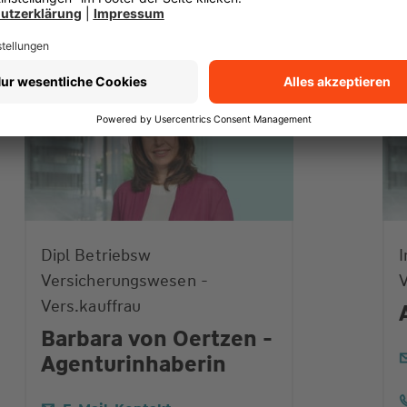
Dipl Betriebsw
I
Versicherungswesen -
V
Vers.kauffrau
Barbara von Oertzen -
Agenturinhaberin