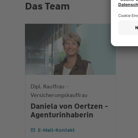
Das Team
Dipl. Kauffrau -
Versicherungskauffrau
Daniela von Oertzen -
Agenturinhaberin
E-Mail-Kontakt