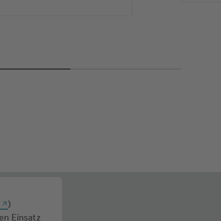
g
)
den Einsatz