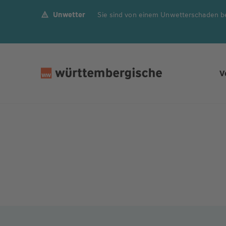
Unwetter
Sie sind von einem Unwetterschaden b
Z
u
m
In
h
V
al
t
s
p
ri
n
g
e
n