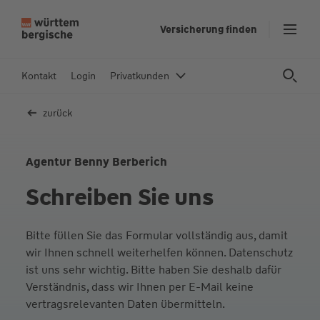
Z
Versicherung finden
u
m
In
Kontakt
Login
Privatkunden
h
al
zurück
t
s
p
Agentur Benny Berberich
ri
Schreiben Sie uns
n
g
e
Bitte füllen Sie das Formular vollständig aus, damit
n
wir Ihnen schnell weiterhelfen können. Datenschutz
ist uns sehr wichtig. Bitte haben Sie deshalb dafür
Verständnis, dass wir Ihnen per E-Mail keine
vertragsrelevanten Daten übermitteln.