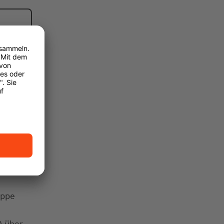
uppe
) über