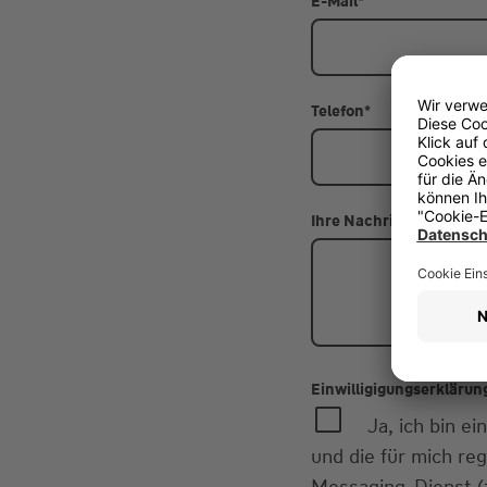
E-Mail
*
Telefon
*
Ihre Nachricht
Einwilligigungserklärun
Ja, ich bin 
und die für mich re
Messaging-Dienst (