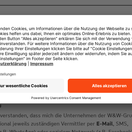
g
einverstanden, dass mich die Unternehmen der W&W-Gr
gional jeweils zuständigen Vermittler per
E-Mail
, SMS,
z.B. WhatsApp) oder sozialem Netzwerk (z.B. Facebook