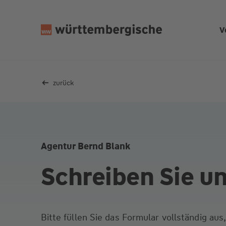
Z
u
V
m
In
h
al
zurück
t
s
p
ri
n
Agentur Bernd Blank
g
e
Schreiben Sie u
n
Bitte füllen Sie das Formular vollständig au