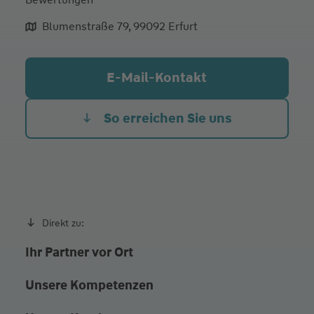
Mo. Heute
10:00 - 16:00
Blumenstraße 79, 99092 Erfurt
Di.
10:00 - 18:00
Mi.
10:00 - 16:00
E-Mail-Kontakt
Do.
10:00 - 18:00
Fr.
10:00 - 13:00
So erreichen Sie uns
oder nach Vereinbarung
Direkt zu:
Ihr Partner vor Ort
Unsere Kompetenzen