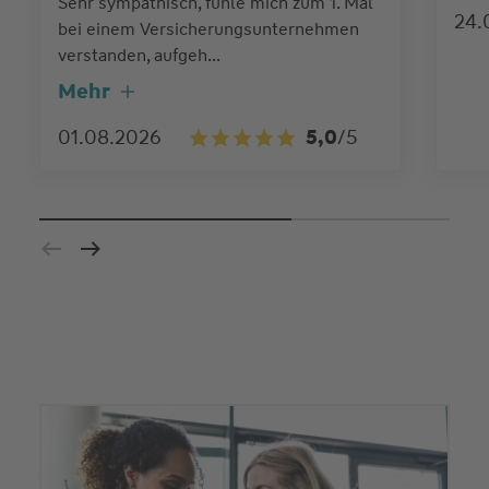
Sehr sympathisch, fühle mich zum 1. Mal
24.
bei einem Versicherungsunternehmen
verstanden, aufgeh...
Mehr
01.08.2026
5,0
/5