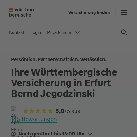
Z
Versicherung finden
u
m
In
Kontakt
Login
Privatkunden
h
al
t
Persönlich. Partnerschaftlich. Verlässlich.
s
p
Ihre Württembergische
ri
Versicherung in Erfurt
n
g
Bernd Jegodzinski
e
n
5,0
/5
aus
145 Bewertungen
Noch geöffnet bis 16:00 Uhr