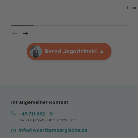
Finan
Ihre Agentur
Bernd Jegodzinski
Bernd Jegodzinski
Ihr allgemeiner Kontakt
+49 711 662 - 0
Mo. - Fr. | von 08:00 bis 18:00 Uhr
info@wuerttembergische.de