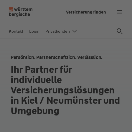
Z
Versicherung finden
u
m
In
Kontakt
Login
Privatkunden
h
al
t
Persönlich. Partnerschaftlich. Verlässlich.
s
p
Ihr Partner für
ri
individuelle
n
g
Versicherungslösungen
e
in Kiel / Neumünster und
n
Umgebung