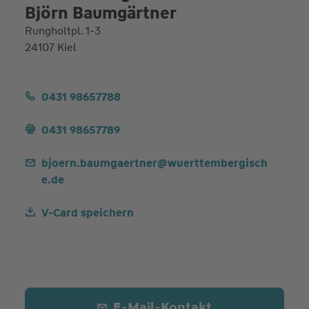
Björn Baumgärtner
Rungholtpl. 1-3
24107 Kiel
0431 98657788
0431 98657789
bjoern.baumgaertner@wuerttembergisch
e.de
V-Card speichern
E-Mail-Kontakt