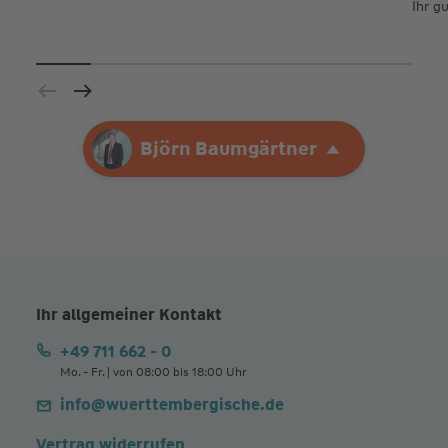
Ihr g
Ihre Agentur
Björn Baumgärtner
Björn Baumgärtner
Ihr allgemeiner Kontakt
+49 711 662 - 0
Mo. - Fr. | von 08:00 bis 18:00 Uhr
info@wuerttembergische.de
Vertrag widerrufen