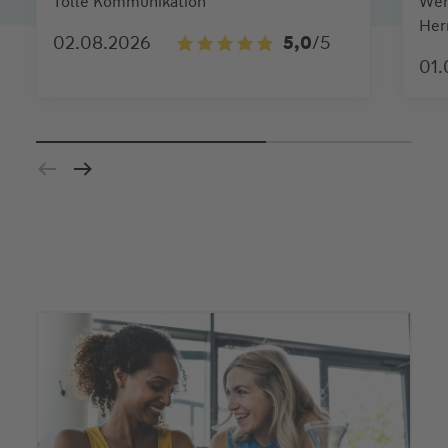
Tolle Kommunikation
Wen
Herr
02.08.2026
5,0
/5
01.