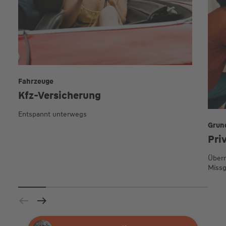
Fahrzeuge
Kfz-Versicherung
Entspannt unterwegs
Grun
Pri
Übern
Missg