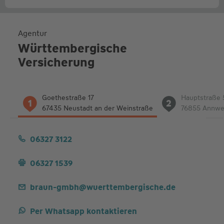
Agentur
Württembergische
Versicherung
Liste
Goethestraße 17
Hauptstraße 
1
2
der
67435 Neustadt an der Weinstraße
76855 Annwei
Adressen
06327 3122
06327 1539
braun-gmbh@wuerttembergische.de
Per Whatsapp kontaktieren