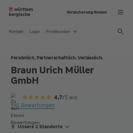
Z
Versicherung finden
u
m
In
Kontakt
Login
Privatkunden
h
al
t
Persönlich. Partnerschaftlich. Verlässlich.
s
p
Braun Urich Müller
ri
GmbH
n
g
e
4,7
/5
aus
n
196 Bewertungen
Unsere 2 Standorte
aliqua culpa cillum ullamco