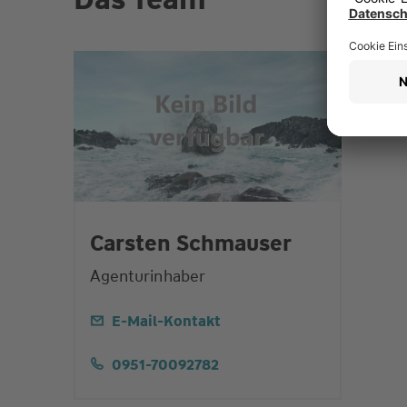
Carsten Schmauser
Agenturinhaber
E-Mail-Kontakt
0951-70092782