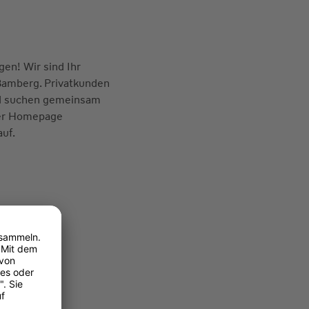
en! Wir sind Ihr
 Bamberg. Privatkunden
nd suchen gemeinsam
rer Homepage
auf.