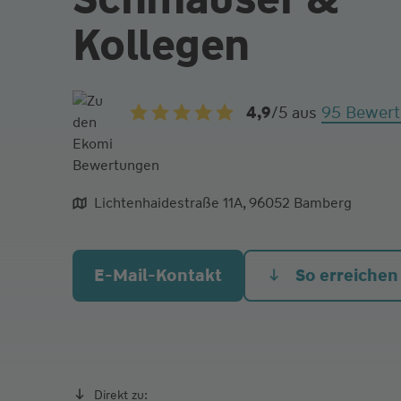
Kollegen
95 Bewer
4,9
/5
aus
Lichtenhaidestraße 11A, 96052 Bamberg
aliqua culpa cillum ullamco
E-Mail-Kontakt
So erreichen
Direkt zu: