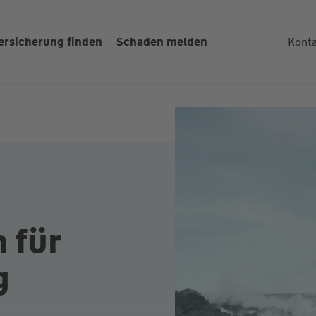
ersicherung finden
Schaden melden
Kont
 für
g