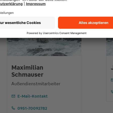
Maximilian
Schmauser
Außendienstmitarbeiter
E-Mail-Kontakt
0951-70092782