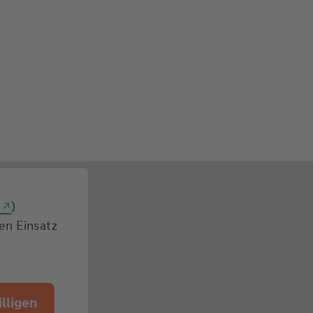
g
)
den Einsatz
lligen