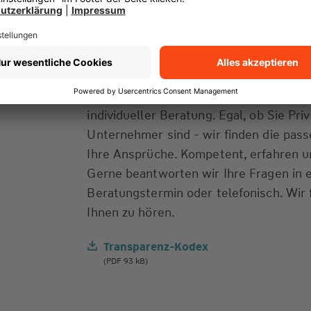
Seite
Willkommen bei Chris Diederich. Als Ihr
Versicherungen und Finanzen in Köln si
in allen Lebenssituationen für Sie da: m
individueller Beratung. Egal, ob Sie Pr
Unternehmer sind - wir finden die pas
Ihre Ansprüche. Kompetent, erfahren un
Gerne beantworten wir Ihre Fragen in 
Beratungstermin oder telefonisch. Wir 
Ihnen zu hören.
Transparenz-Kodex
(PDF 93 kB)