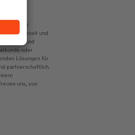
 Partner für
nd wir jederzeit und
it Rat, Tat und
ivatkunde oder
senden Lösungen für
d partnerschaftlich.
einem
freuen uns, von