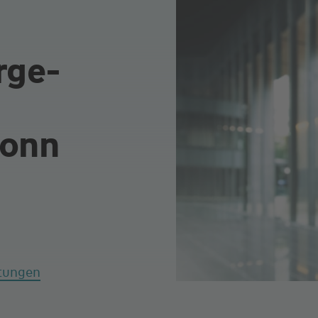
rge-
Bonn
tungen