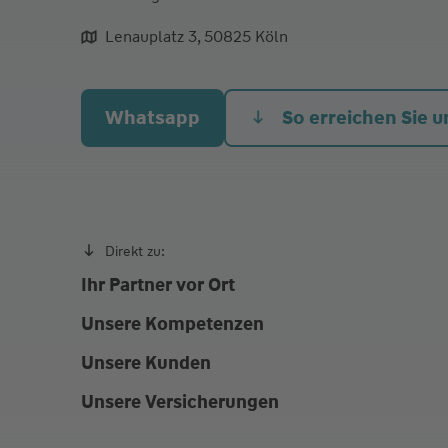
Lenauplatz 3, 50825 Köln
aliqua culpa cillum ullamco
Whatsapp
So erreichen Sie u
Direkt zu:
Ihr Partner vor Ort
Unsere Kompetenzen
Unsere Kunden
Unsere Versicherungen