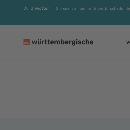
Unwetter
Sie sind von einem Unwetterschaden b
Z
u
m
In
h
V
al
t
s
p
ri
n
g
e
n