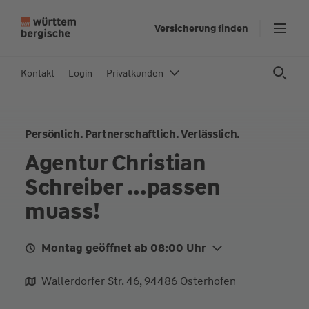
Z
Versicherung finden
u
m
In
Kontakt
Login
Privatkunden
h
al
t
Persönlich. Partnerschaftlich. Verlässlich.
s
p
Agentur Christian
ri
Schreiber ...passen
n
g
muass!
e
n
Montag geöffnet ab 08:00 Uhr
Mo.
08:00 - 12:00
Wallerdorfer Str. 46, 94486 Osterhofen
Di.
08:00 - 12:00