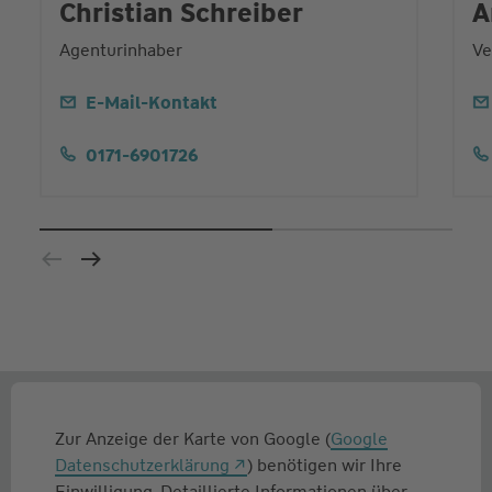
Christian Schreiber
A
Agenturinhaber
Ve
E-Mail-Kontakt
0171-6901726
Zur Anzeige der Karte von Google (
Google
Datenschutzerklärung
) benötigen wir Ihre
Einwilligung. Detaillierte Informationen über