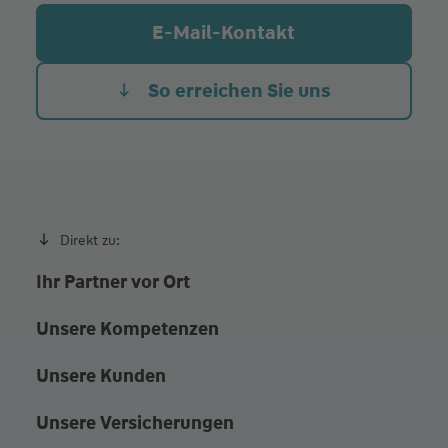
Mi.
08:00 - 12:00
E-Mail-Kontakt
Do.
08:00 - 12:00
Fr.
08:00 - 12:00
So erreichen Sie uns
Beratung nach persönlicher Vereinbarung
Direkt zu:
Ihr Partner vor Ort
Unsere Kompetenzen
Unsere Kunden
Unsere Versicherungen