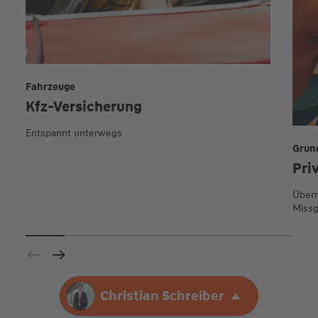
Fahrzeuge
Kfz-Versicherung
Entspannt unterwegs
Grun
Pri
Übern
Missg
Ihre Agentur
Christian Schreiber
Christian Schreiber