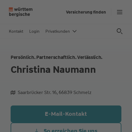
Z
Versicherung finden
u
m
In
Kontakt
Login
Privatkunden
h
al
t
Persönlich. Partnerschaftlich. Verlässlich.
s
p
Christina Naumann
ri
n
g
Saarbrücker Str. 16, 66839 Schmelz
e
aliqua culpa cillum ullamco
n
E-Mail-Kontakt
So erreichen Sie uns