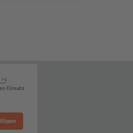
g
)
den Einsatz
lligen