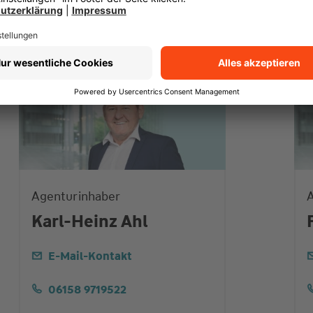
Agenturinhaber
A
Karl-Heinz Ahl
E-Mail-Kontakt
06158 9719522