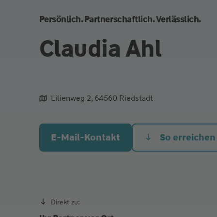
Persönlich. Partnerschaftlich. Verlässlich.
Claudia Ahl
Lilienweg 2, 64560 Riedstadt
aliqua culpa cillum ullamco
E-Mail-Kontakt
So erreichen
Direkt zu: