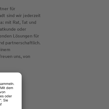
tner für
dt sind wir jederzeit
a: mit Rat, Tat und
ivatkunde oder
senden Lösungen für
d partnerschaftlich.
einem
freuen uns, von