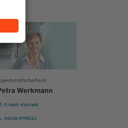
genturmitarbeiterin
Petra Werkmann
E-Mail-Kontakt
06158 9719522