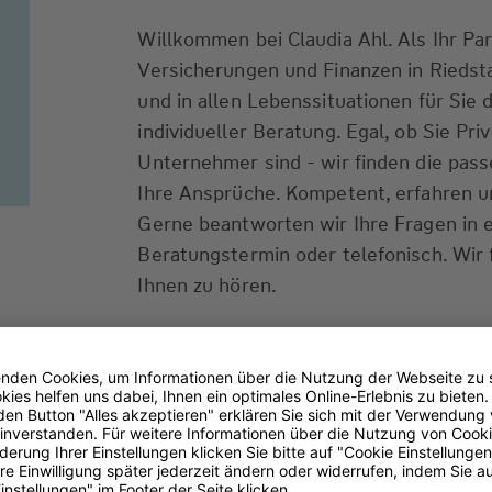
Willkommen bei Claudia Ahl. Als Ihr Par
Versicherungen und Finanzen in Riedsta
und in allen Lebenssituationen für Sie d
individueller Beratung. Egal, ob Sie Pr
Unternehmer sind - wir finden die pas
Ihre Ansprüche. Kompetent, erfahren un
Gerne beantworten wir Ihre Fragen in 
Beratungstermin oder telefonisch. Wir 
Ihnen zu hören.
Transparenz-Kodex
(PDF 93 kB)