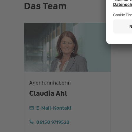
Das Team
Agenturinhaberin
Claudia Ahl
E-Mail-Kontakt
06158 9719522