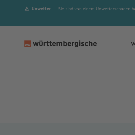
Unwetter
Sie sind von einem Unwetterschaden b
Z
u
m
In
h
V
al
t
s
p
ri
n
g
e
n