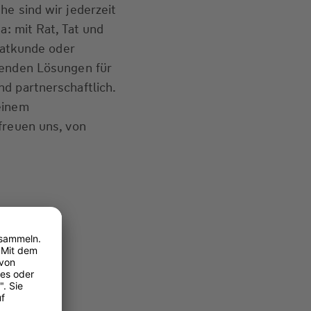
he sind wir jederzeit
a: mit Rat, Tat und
ivatkunde oder
senden Lösungen für
d partnerschaftlich.
einem
freuen uns, von