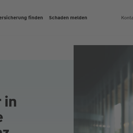
ersicherung finden
Schaden melden
Kont
 in
e
nz