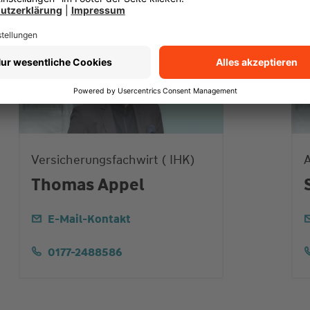
Versicherungsfachwirt ( IHK)
A
Thomas Appel
E-Mail-Kontakt
0177-2488586