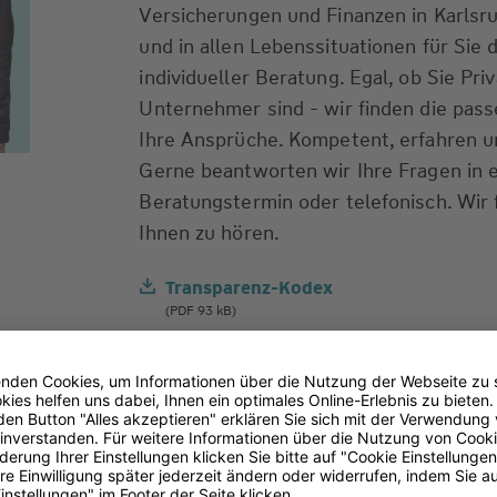
Versicherungen und Finanzen in Karlsru
und in allen Lebenssituationen für Sie d
individueller Beratung. Egal, ob Sie Pr
Unternehmer sind - wir finden die pas
Ihre Ansprüche. Kompetent, erfahren un
Gerne beantworten wir Ihre Fragen in 
Beratungstermin oder telefonisch. Wir 
Ihnen zu hören.
Transparenz-Kodex
(PDF 93 kB)