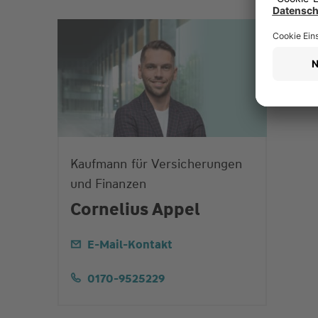
Kaufmann für Versicherungen
und Finanzen
Cornelius Appel
E-Mail-Kontakt
0170-9525229