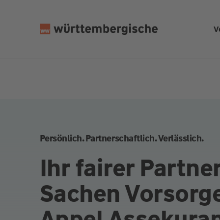
Z
u
V
m
In
h
al
t
s
p
ri
n
Persönlich. Partnerschaftlich. Verlässlich.
g
e
Ihr fairer Partner
n
Sachen Vorsorg
Appel Assekura