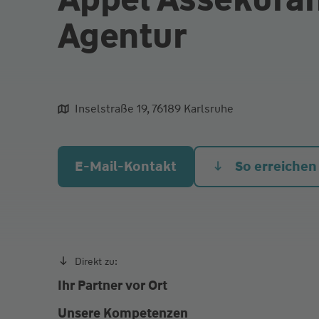
Agentur
Inselstraße 19, 76189 Karlsruhe
aliqua culpa cillum ullamco
E-Mail-Kontakt
So erreichen
Direkt zu:
Ihr Partner vor Ort
Unsere Kompetenzen