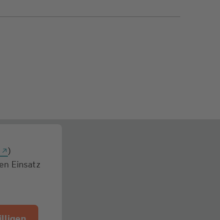
g
)
den Einsatz
lligen