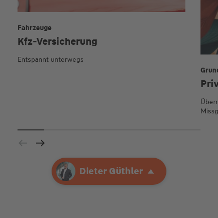
Fahrzeuge
Kfz-Versicherung
Entspannt unterwegs
Grun
Pri
Übern
Missg
Ihre Agentur
Dieter Güthler
Dieter Güthler