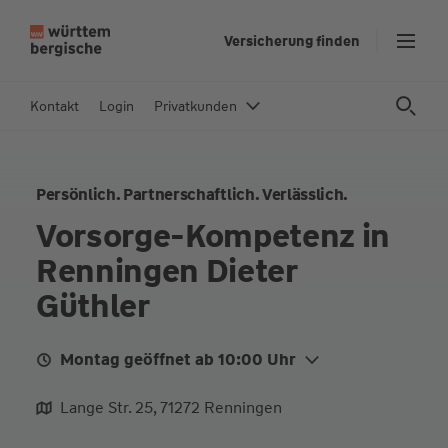
Z
Versicherung finden
u
m
In
Kontakt
Login
Privatkunden
h
al
t
Persönlich. Partnerschaftlich. Verlässlich.
s
p
Vorsorge-Kompetenz in
ri
Renningen Dieter
n
g
Güthler
e
n
Montag geöffnet ab 10:00 Uhr
Mo.
10:00 - 12:00
16:00 - 18:00
Lange Str. 25, 71272 Renningen
Di.
10:00 - 12:00
16:00 - 18:00