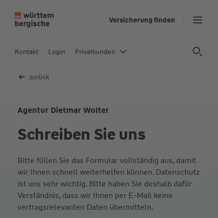
Z
Versicherung finden
u
m
In
Kontakt
Login
Privatkunden
h
al
zurück
t
s
p
Agentur Dietmar Wolter
ri
Schreiben Sie uns
n
g
e
Bitte füllen Sie das Formular vollständig aus, damit
n
wir Ihnen schnell weiterhelfen können. Datenschutz
ist uns sehr wichtig. Bitte haben Sie deshalb dafür
Verständnis, dass wir Ihnen per E-Mail keine
vertragsrelevanten Daten übermitteln.