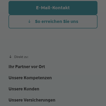
Do.
09:00 - 14:00
E-Mail-Kontakt
Hauptstraße 68, 09619 Mulda
und nach Vereinbarung
Schillerstraße 40, 09427 Ehrenfriedersdorf
So erreichen Sie uns
Direkt zu:
Ihr Partner vor Ort
Unsere Kompetenzen
Unsere Kunden
Unsere Versicherungen