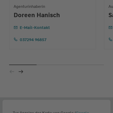
Agenturinhaberin
Au
Doreen Hanisch
S
E-Mail-Kontakt
037294 96857
Zur Anzeige der Karte von Google (
Google