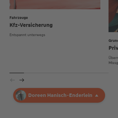
Fahrzeuge
Kfz-Versicherung
Entspannt unterwegs
Grun
Pri
Übern
Missg
Ihre Agentur
Doreen Hanisch-Enderlein
Doreen Hanisch-Enderlein