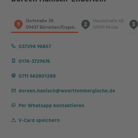
Liste
Dorfstraße 38
Hauptstraße 68
1
2
3
der
09437 Börnichen/Erzgeb.
09619 Mulda
Adressen
037294 96857
0174-3729676
0711 662801288
doreen.hanisch@wuerttembergische.de
Per Whatsapp kontaktieren
V-Card speichern