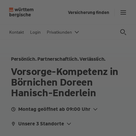
Z
Versicherung finden
u
m
In
Kontakt
Login
Privatkunden
h
al
t
Persönlich. Partnerschaftlich. Verlässlich.
s
p
Vorsorge-Kompetenz in
ri
Börnichen Doreen
n
g
Hanisch-Enderlein
e
n
Montag geöffnet ab 09:00 Uhr
Mo.
09:00 - 14:00
16:00 - 18:00
Unsere 3 Standorte
Mi.
09:00 - 14:00
16:00 - 18:00
Dorfstraße 38, 09437 Börnichen/Erzgeb.