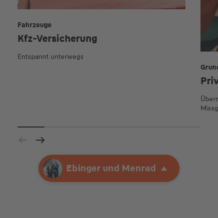
Fahrzeuge
Kfz-Versicherung
Entspannt unterwegs
Grun
Pri
Übern
Missg
Ihre Agentur
Ebinger und Menrad
Ebinger und Menrad