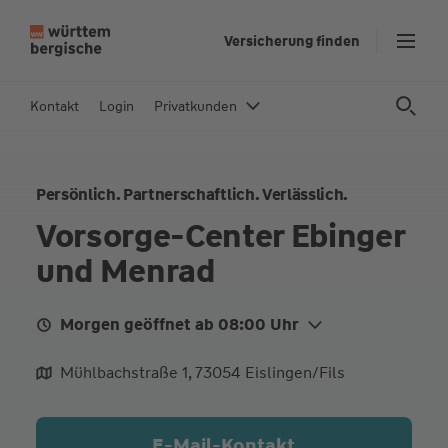
Z
Versicherung finden
u
m
In
Kontakt
Login
Privatkunden
h
al
t
Persönlich. Partnerschaftlich. Verlässlich.
s
p
Vorsorge-Center Ebinger
ri
und Menrad
n
g
e
Morgen geöffnet ab 08:00 Uhr
n
Mo.
08:00 - 12:00
14:00 - 17:00
Mühlbachstraße 1, 73054 Eislingen/Fils
Di.
08:00 - 12:00
14:00 - 17:00
Mi.
08:00 - 12:00
14:00 - 17:00
E-Mail-Kontakt