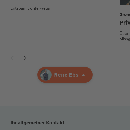
Entspannt unterwegs
Grun
Pri
Übern
Missg
Ihre Agentur
Rene Ebs
Rene Ebs
Ihr allgemeiner Kontakt