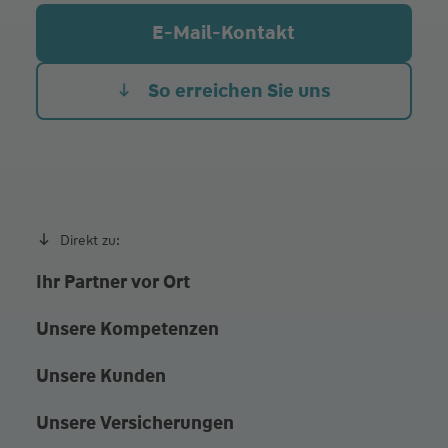
sowie nach Vereinbarung
E-Mail-Kontakt
Bahnhofstraße 1, 71277 Rutesheim
So erreichen Sie uns
Direkt zu:
Ihr Partner vor Ort
Unsere Kompetenzen
Unsere Kunden
Unsere Versicherungen