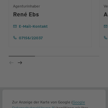
Agenturinhaber
Ve
René Ebs
A
E-Mail-Kontakt
07156/22037
Zur Anzeige der Karte von Google (
Google
Datenschutzerklärung
) benötigen wir Ihre