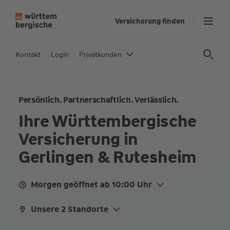
Z
Versicherung finden
u
m
In
Kontakt
Login
Privatkunden
h
al
t
Persönlich. Partnerschaftlich. Verlässlich.
s
p
Ihre Württembergische
ri
Versicherung in
n
g
Gerlingen & Rutesheim
e
n
Morgen geöffnet ab 10:00 Uhr
Di.
10:00 - 12:00
15:00 - 17:00
Unsere 2 Standorte
Do.
10:00 - 12:00
15:00 - 17:00
Schulstraße 11, 70839 Gerlingen